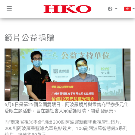
鏡片公益捐贈
6月6日是第25個全國愛眼日，阿波羅鏡片與零售商舉辦多元化
愛眼主題活動，旨在讓社會大眾愛護眼睛，關愛眼健康。
向“廣東省視光學會”贈出200副阿波羅新瞳學近視管理鏡片、
200副阿波羅星藍濾光單焦點鏡片、100副阿波羅智慧鏡S系列
鏡片，總值約90萬元。