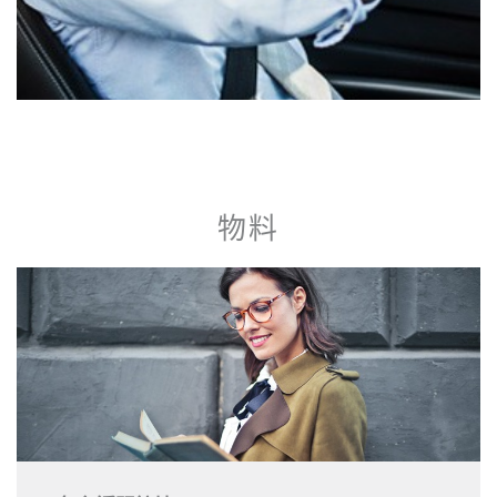
駕駛
物料