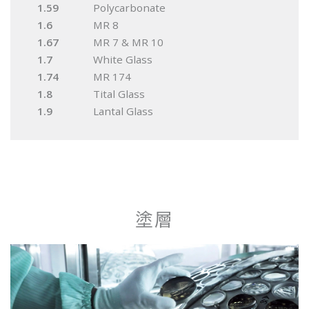
1.59
Polycarbonate
1.6
MR 8
1.67
MR 7 & MR 10
1.7
White Glass
1.74
MR 174
1.8
Tital Glass
1.9
Lantal Glass
塗層