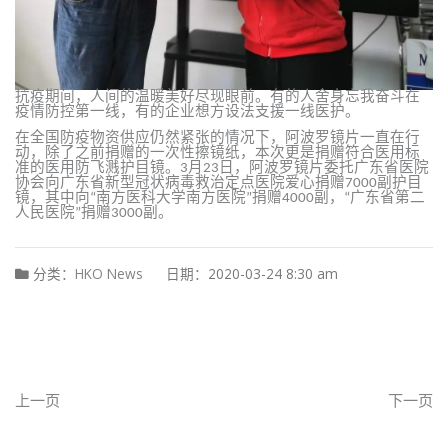
抗疫期间，人间的温暖美好尽现眼前。有的人舍身忘我奋斗在
疫情防控第一线，有的企业想方设法支援一线医护。
在全国防疫物资供应仍然紧张的情况下，阿波罗镜片一直在行
动，除了之前捐赠的一次性擦镜纸，本次更是捐赠符合医用标
准的医用防飞溅护目镜。3月23日，阿波罗镜片委托⼴东省医院
协会向⼴东省新型冠状病毒救治定点医院爱心捐赠7000副护⽬
镜，其中向“南方医科大学南方医院”捐赠4000副，“广东省第二
人民医院”捐赠3000副。
分类：
HKO News
日期：2020-03-24 8:30 am
上一页
下一页