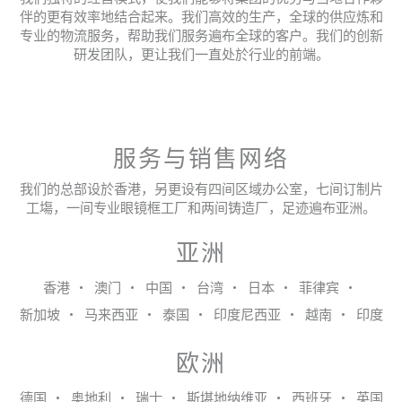
伴的更有效率地结合起来。我们高效的生产，全球的供应炼和
专业的物流服务，帮助我们服务遍布全球的客户。我们的创新
研发团队，更让我们一直处於行业的前端。
服务与销售网络
我们的总部设於香港，另更设有四间区域办公室，七间订制片
工塲，一间专业眼镜框工厂和两间铸造厂，足迹遍布亚洲。
亚洲
香港
澳门
中国
台湾
日本
菲律宾
新加坡
马来西亚
泰国
印度尼西亚
越南
印度
欧洲
德国
奥地利
瑞士
斯堪地纳维亚
西班牙
英国